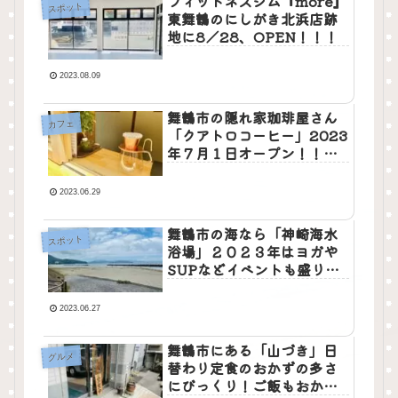
フィットネスジム『more』
スポット
東舞鶴のにしがき北浜店跡
地に8／28、OPEN！！！
2023.08.09
舞鶴市の隠れ家珈琲屋さん
カフェ
「クアトロコーヒー」2023
年７月１日オープン！！平
野屋商店街に出来たコーヒ
ースタンド☕️
2023.06.29
舞鶴市の海なら「神崎海水
スポット
浴場」２０２３年はヨガや
SUPなどイベントも盛り沢
山！例年とは違う神崎海水
浴場を体験してみては！？
2023.06.27
舞鶴市にある「山づき」日
グルメ
替わり定食のおかずの多さ
にびっくり！ご飯もおかわ