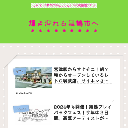
カネゴンの舞鶴市中心とした日本の街情報ブログ
輝き溢れる舞鶴市へ
宮津駅からすぐそこ！朝７
カフェ
時からオープンしているレ
トロ喫茶店。サイホンさん
に魅了されました。
2024.02.07
2024年も開催！舞鶴プレイ
イベント
バックフェス！今年は２日
間、豪華アーティストが目
白押し！