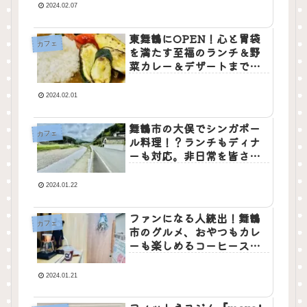
2024.02.07
東舞鶴にOPEN！心と胃袋
カフェ
を満たす至福のランチ＆野
菜カレー＆デザートまで。
癒しの空間でお楽しみくだ
さい。
2024.02.01
舞鶴市の大俣でシンガポー
カフェ
ル料理！？ランチもディナ
ーも対応。非日常を皆さん
へ・・・
2024.01.22
ファンになる人続出！舞鶴
カフェ
市のグルメ、おやつもカレ
ーも楽しめるコーヒースタ
ンド！？
2024.01.21