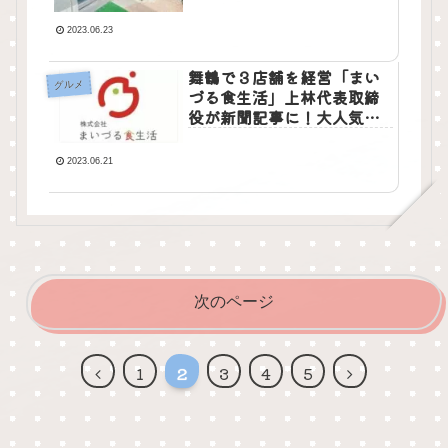
り自由！定食券もあり、コ
ーヒー券もあるこのお店を
2023.06.23
知らないのは損！
舞鶴で３店舗を経営「まい
グルメ
づる食生活」上林代表取締
役が新聞記事に！大人気店
を展開する代表の思いと
は！？
2023.06.21
次のページ
前
次
1
2
3
4
5
へ
へ