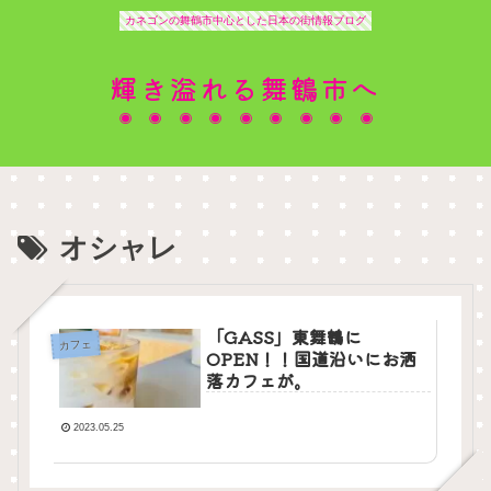
カネゴンの舞鶴市中心とした日本の街情報ブログ
輝き溢れる舞鶴市へ
オシャレ
「GASS」東舞鶴に
カフェ
OPEN！！国道沿いにお洒
落カフェが。
2023.05.25