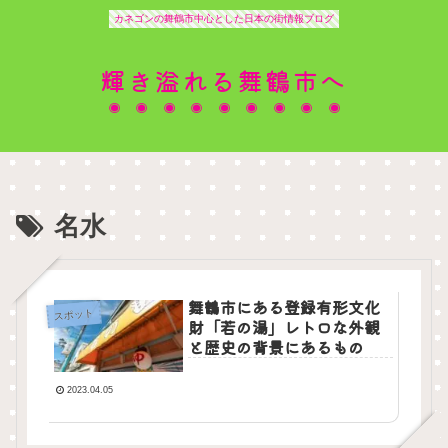
カネゴンの舞鶴市中心とした日本の街情報ブログ
輝き溢れる舞鶴市へ
名水
舞鶴市にある登録有形文化
スポット
財「若の湯」レトロな外観
と歴史の背景にあるもの
2023.04.05