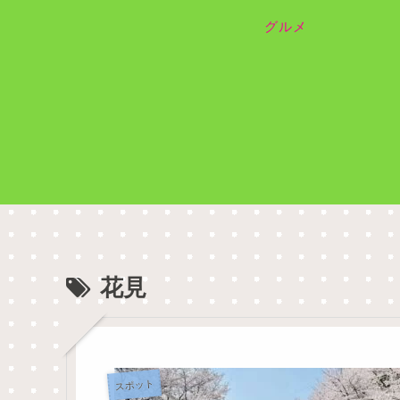
グルメ
花見
スポット