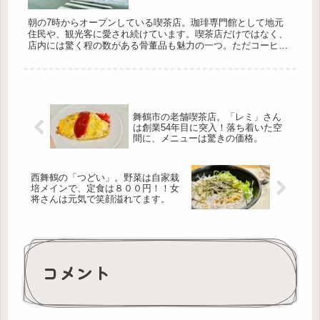
朝の7時からオープンしている喫茶店。珈琲専門館として地元
住民や、観光客に愛され続けています。喫茶店だけではなく、
店内には驚く程の数がある骨董品も魅力の一つ。ただコーヒー
を飲むだけでは勿体無い。そこには、あなたを虜にする色々な
ものがあります。是非、ワクワクして行ってください。
舞鶴市の老舗喫茶店。「レミ」さん
は創業54年目に突入！落ち着いた空
間に、メニューは驚きの価格。
西舞鶴の「つどい」。野菜は自家栽
培メインで、定食は８００円！！女
将さんは元気で笑顔溢れてます。
コメント