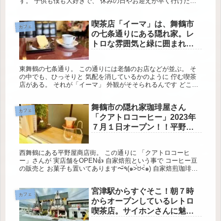
す。 子供も僕も大好きで、 休みの日やお迎えが早く行けた日
などは だいたい行きます👍 アイスもあって パフェもあって コ
ーヒー...
喫茶店「イーマ」は、舞鶴市
カフェ
の七条通りにある隠れ家。レ
トロな雰囲気と緑に囲まれた
ジブリっぽいお店。
東舞鶴の七条通り。 この通りには老舗のお店などが並ぶ。 そ
の中でも、ひっそりと 気配を消しているかのように 佇む喫茶
店がある。 それが「イーマ」 外観がそそられるんです どこと
なく、ジブリを連想させる。 そんな外観がこちら。 多分、初
見の場...
舞鶴市の隠れ家珈琲屋さん
カフェ
「クアトロコーヒー」2023年
７月１日オープン！！平野屋
商店街に出来たコーヒースタ
ンド☕️
西舞鶴にある平野屋商店街。 この通りに 「クアトロコーヒ
ー」さんが 実店舗をOPEN👍 自家焙煎という事で コーヒー豆
の販売と お菓子も置いてあります〜٩̋(๑˃́ꇴ˂̀๑) 自家焙煎珈琲
「最近、珈琲屋さん増えたよね？」 そういった声も実...
宮津駅からすぐそこ！朝７時
カフェ
からオープンしているレトロ
喫茶店。サイホンさんに魅了
されました。