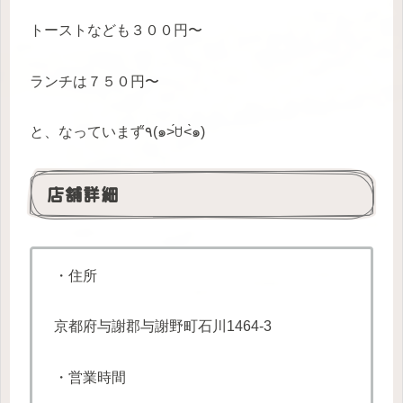
トーストなども３００円〜
ランチは７５０円〜
と、なっています٩̋(๑˃́ꇴ˂̀๑)
店舗詳細
・住所
京都府与謝郡与謝野町石川1464-3
・営業時間