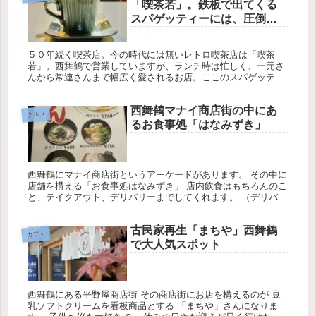
「喫茶若」。鉄板で出てくる
スパゲッティーには、圧倒さ
れますよ！
５０年続く喫茶店。今の時代には無いレトロ喫茶店は「喫茶
若」。西舞鶴で営業していますが、ランチ時は忙しく、一元さ
んから常連さんまで幅広く愛されるお店。ここのスパゲッティ
ーにはファンが多く、地方から来る人も沢山います。未だ行っ
たことないのなら、損しないうちに行っちゃおう！
西舞鶴マナイ商店街の中にあ
グルメ
るお食事処「はなみずき」
西舞鶴にマナイ商店街というアーケードがあります。 その中に
店舗を構える「お食事処はなみずき」 店内飲食はもちろんのこ
と、テイクアウト、デリバリーまでしてくれます。 （デリバリ
ー詳細は後ほど） 平日のみ営業されていますので、娘と一緒に
行ってき...
古民家再生「まちや」西舞鶴
カフェ
で大人気スポット
西舞鶴にある平野屋商店街 その商店街にお店を構えるのが 豆
乳ソフトクリームを看板商品とする 「まちや」さんになりま