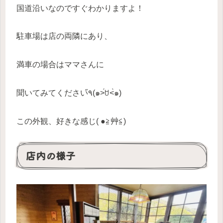
国道沿いなのですぐわかりますよ！
駐車場は店の両隣にあり、
満車の場合はママさんに
聞いてみてください٩̋(๑˃́ꇴ˂̀๑)
この外観、好きな感じ( ●≧艸≦)
店内の様子