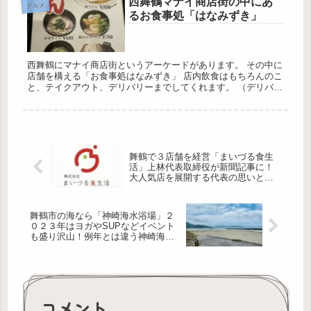
西舞鶴マナイ商店街の中にあ
グルメ
るお食事処「はなみずき」
西舞鶴にマナイ商店街というアーケードがあります。 その中に
店舗を構える「お食事処はなみずき」 店内飲食はもちろんのこ
と、テイクアウト、デリバリーまでしてくれます。 （デリバリ
ー詳細は後ほど） 平日のみ営業されていますので、娘と一緒に
行ってき...
舞鶴で３店舗を経営「まいづる食生
活」上林代表取締役が新聞記事に！
大人気店を展開する代表の思いと
は！？
舞鶴市の海なら「神崎海水浴場」２
０２３年はヨガやSUPなどイベント
も盛り沢山！例年とは違う神崎海水
浴場を体験してみては！？
コメント