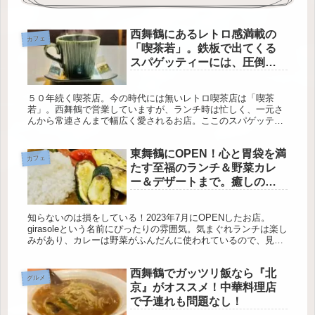
西舞鶴にあるレトロ感満載の
カフェ
「喫茶若」。鉄板で出てくる
スパゲッティーには、圧倒さ
れますよ！
５０年続く喫茶店。今の時代には無いレトロ喫茶店は「喫茶
若」。西舞鶴で営業していますが、ランチ時は忙しく、一元さ
んから常連さんまで幅広く愛されるお店。ここのスパゲッティ
ーにはファンが多く、地方から来る人も沢山います。未だ行っ
たことないのなら、損しないうちに行っちゃおう！
東舞鶴にOPEN！心と胃袋を満
カフェ
たす至福のランチ＆野菜カレ
ー＆デザートまで。癒しの空
間でお楽しみください。
知らないのは損をしている！2023年7月にOPENしたお店。
girasoleという名前にぴったりの雰囲気。気まぐれランチは楽し
みがあり、カレーは野菜がふんだんに使われているので、見た
目も鮮やか！スイーツも充実していて、ゆっくりできる空間
に、お店のファンがジワジワと増えてきています！
西舞鶴でガッツリ飯なら『北
グルメ
京』がオススメ！中華料理店
で子連れも問題なし！