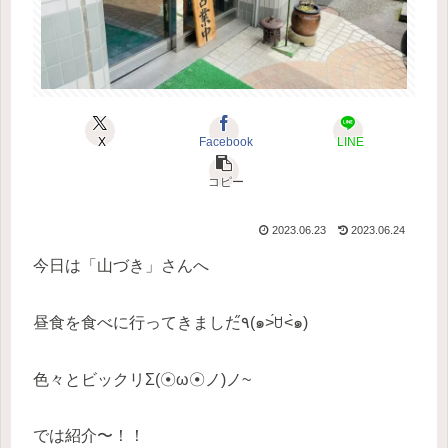
X
Facebook
LINE
コピー
2023.06.23
2023.06.24
今日は「山づき」さんへ
昼食を食べに行ってきました٩̋(๑˃́ꇴ˂̀๑)
色々とビックリΣ(☉ω☉ノ)ノ~
では紹介〜！！