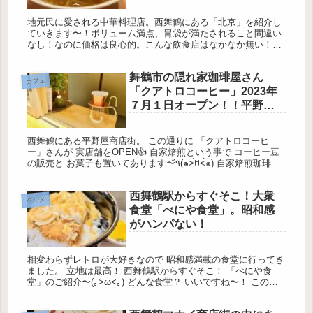
地元民に愛される中華料理店。西舞鶴にある「北京」を紹介し
ていきます〜！ボリューム満点、胃袋が満たされること間違い
なし！なのに価格は良心的。こんな飲食店はなかなか無い！座
敷もあるから子連れも問題ないし、アルコールもあるから呑み
の場としてもいける！
舞鶴市の隠れ家珈琲屋さん
カフェ
「クアトロコーヒー」2023年
７月１日オープン！！平野屋
商店街に出来たコーヒースタ
ンド☕️
西舞鶴にある平野屋商店街。 この通りに 「クアトロコーヒ
ー」さんが 実店舗をOPEN👍 自家焙煎という事で コーヒー豆
の販売と お菓子も置いてあります〜٩̋(๑˃́ꇴ˂̀๑) 自家焙煎珈琲
「最近、珈琲屋さん増えたよね？」 そういった声も実...
西舞鶴駅からすぐそこ！大衆
グルメ
食堂「べにや食堂」。昭和感
がハンパない！
相変わらずレトロが大好きなので 昭和感満載の食堂に行ってき
ました。 立地は最高！ 西舞鶴駅からすぐそこ！ 「べにや食
堂」のご紹介〜(｡>ω<｡) どんな食堂？ いいですね〜！ この感
じ、大好きです(｡>ω<｡) 何十年続いているかはわからな...