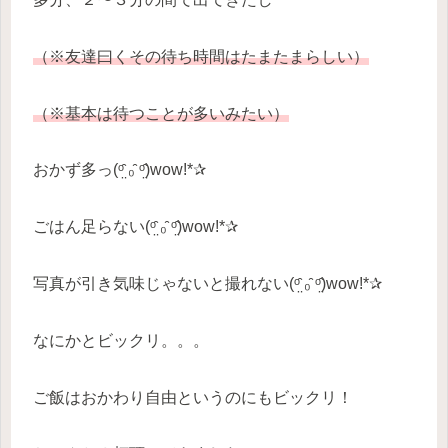
（※友達曰くその待ち時間はたまたまらしい）
（
※
基本は待つことが多いみたい）
おかず多っ(ᵒ̤̑ ₀̑ ᵒ̤̑)wow!*✰
ごはん足らない(ᵒ̤̑ ₀̑ ᵒ̤̑)wow!*✰
写真が引き気味じゃないと撮れない(ᵒ̤̑ ₀̑ ᵒ̤̑)wow!*✰
なにかとビックリ。。。
ご飯はおかわり自由というのにもビックリ！