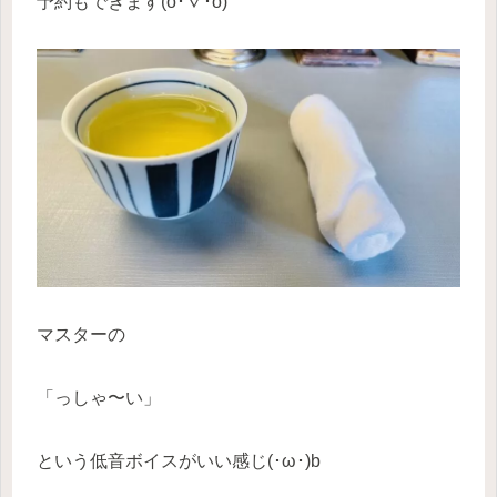
予約もできます(o･∇･o)
マスターの
「っしゃ〜い」
という低音ボイスがいい感じ(･ω･)b