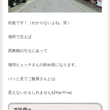
此処です！（わからないよね。笑）
場所で言えば
西舞鶴の引土にあって
珈琲ヒュッテさんの斜め前になります。
パッと見でご飯屋さんとは
思えないかもしれませんね٩̋(๑˃́ꇴ˂̀๑)
では中へ