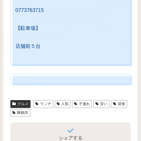
0773763715
【駐車場】
店舗前５台
グルメ
ランチ
人気
子連れ
安い
昼食
舞鶴市
シェアする